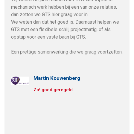
le
mechanisch werk hebben bij een van onze relaties,
Dit
dan zetten we GTS hier graag voor in.
het
g
We weten dan dat het goed is. Daarnaast helpen we
mon
s
GTS met een flexibele schil, projectmatig, of als
GTS 
opstap voor een vaste baan bij GTS.
met
wer
Een prettige samenwerking die we graag voortzetten.
De 
voo
ges
Martin Kouwenberg
Wij
kun
Zo! goed geregeld
p