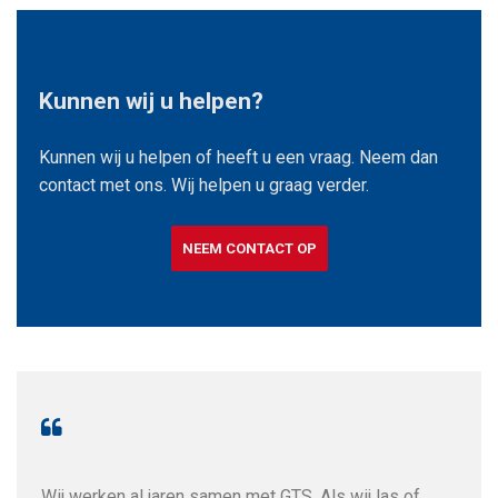
Kunnen wij u helpen?
Kunnen wij u helpen of heeft u een vraag. Neem dan
contact met ons. Wij helpen u graag verder.
NEEM CONTACT OP
GTS
ken
Wij werken al jaren samen met GTS. Als wij las of
voo